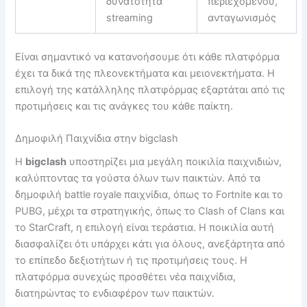
δυνατότητα
περιεχομένου,
streaming
ανταγωνισμός
Είναι σημαντικό να κατανοήσουμε ότι κάθε πλατφόρμα
έχει τα δικά της πλεονεκτήματα και μειονεκτήματα. Η
επιλογή της κατάλληλης πλατφόρμας εξαρτάται από τις
προτιμήσεις και τις ανάγκες του κάθε παίκτη.
Δημοφιλή Παιχνίδια στην bigclash
Η
bigclash
υποστηρίζει μια μεγάλη ποικιλία παιχνιδιών,
καλύπτοντας τα γούστα όλων των παικτών. Από τα
δημοφιλή battle royale παιχνίδια, όπως το Fortnite και το
PUBG, μέχρι τα στρατηγικής, όπως το Clash of Clans και
το StarCraft, η επιλογή είναι τεράστια. Η ποικιλία αυτή
διασφαλίζει ότι υπάρχει κάτι για όλους, ανεξάρτητα από
το επίπεδο δεξιοτήτων ή τις προτιμήσεις τους. Η
πλατφόρμα συνεχώς προσθέτει νέα παιχνίδια,
διατηρώντας το ενδιαφέρον των παικτών.