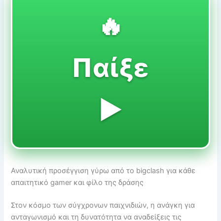
🔥
Παίξε
▶️
Αναλυτική προσέγγιση γύρω από το bigclash για κάθε
απαιτητικό gamer και φίλο της δράσης
Στον κόσμο των σύγχρονων παιχνιδιών, η ανάγκη για
ανταγωνισμό και τη δυνατότητα να αναδείξεις τις