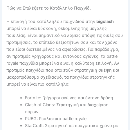
Πώς να Επιλέξετε το Κατάλληλο Παιχνίδι
Η επιλογή του κατάλληλου παιχνιδιού στην
bigclash
μπορεί να είναι δύσκολη, δεδομένης της μεγάλης
ποικιλίας. Είναι σημαντικό να λάβεις υπόψη τις δικές σου
προτιμήσεις, το επίπεδο δεξιοτήτων σου και τον χρόνο
που είσαι διατεθειμένος να αφιερώσεις. Για παράδειγμα,
αν προτιμάς γρήγορους και έντονους αγώνες, τα battle
royale παιχνίδια μπορεί να είναι η καλύτερη επιλογή. Αν
προτιμάς παιχνίδια που απαιτούν στρατηγική σκέψη και
μακροπρόθεσμο σχεδιασμό, τα παιχνίδια στρατηγικής
μπορεί να είναι πιο κατάλληλα.
Fortnite: Γρήγοροι αγώνες και έντονη δράση.
Clash of Clans: Στρατηγική και διαχείριση
πόρων.
PUBG: Ρεαλιστικό battle royale.
StarCraft: Στρατηγική σε πραγματικό χρόνο με