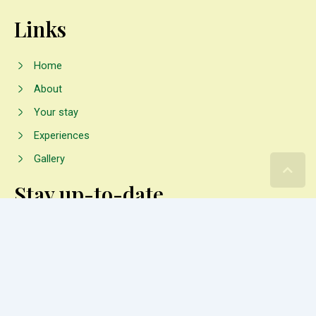
Links
Home
About
Your stay
Experiences
Gallery
Stay up-to-date
Instagram
facebook
+256 789 390 350
+256 709 116 627