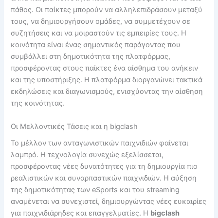
πάθος. Οι παίκτες μπορούν να αλληλεπιδράσουν μεταξύ
τους, να δημιουργήσουν ομάδες, να συμμετέχουν σε
συζητήσεις και να μοιραστούν τις εμπειρίες τους. Η
κοινότητα είναι ένας σημαντικός παράγοντας που
συμβάλλει στη δημοτικότητα της πλατφόρμας,
προσφέροντας στους παίκτες ένα αίσθημα του ανήκειν
και της υποστήριξης. Η πλατφόρμα διοργανώνει τακτικά
εκδηλώσεις και διαγωνισμούς, ενισχύοντας την αίσθηση
της κοινότητας.
Οι Μελλοντικές Τάσεις και η bigclash
Το μέλλον των ανταγωνιστικών παιχνιδιών φαίνεται
λαμπρό. Η τεχνολογία συνεχώς εξελίσσεται,
προσφέροντας νέες δυνατότητες για τη δημιουργία πιο
ρεαλιστικών και συναρπαστικών παιχνιδιών. Η αύξηση
της δημοτικότητας των eSports και του streaming
αναμένεται να συνεχιστεί, δημιουργώντας νέες ευκαιρίες
για παιχνιδιάρηδες και επαγγελματίες. Η
bigclash