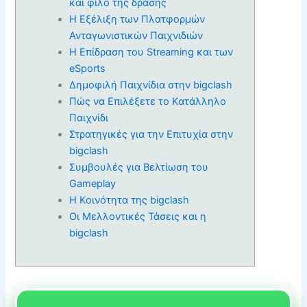
και φίλο της δράσης
Η Εξέλιξη των Πλατφορμών
Ανταγωνιστικών Παιχνιδιών
Η Επίδραση του Streaming και των
eSports
Δημοφιλή Παιχνίδια στην bigclash
Πώς να Επιλέξετε το Κατάλληλο
Παιχνίδι
Στρατηγικές για την Επιτυχία στην
bigclash
Συμβουλές για Βελτίωση του
Gameplay
Η Κοινότητα της bigclash
Οι Μελλοντικές Τάσεις και η
bigclash