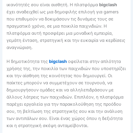
ικανότητές σου είναι αισθητή. Η πλατφόρμα
bigclash
έχει αναδειχθεί ως μια δημοφιλής επιλογή για gamers
που επιθυμούν να δοκιμάσουν τις δυνάμεις τους σε
πραγματικό χρόνο, σε μια ποικιλία παιχνιδιών. Η
πλατφόρμα αυτή προσφέρει μια μοναδική εμπειρία,
γεμάτη ένταση, στρατηγική και την ευκαιρία να κερδίσεις
αναγνώριση.
Η δημοτικότητα της
bigclash
οφείλεται στην απλότητα
χρήσης της, την ποικιλία των παιχνιδιών που υποστηρίζει
και την αίσθηση της κοινότητας που δημιουργεί. Οι
παίκτες μπορούν να συμμετέχουν σε τουρνουά, να
δημιουργήσουν ομάδες και να αλληλεπιδράσουν με
άλλους λάτρεις των παιχνιδιών. Επιπλέον, η πλατφόρμα
παρέχει εργαλεία για την παρακολούθηση της προόδου
σου, τη βελτίωση της στρατηγικής σου και την ανάλυση
των αντιπάλων σου. Είναι ένας χώρος όπου η δεξιότητα
και η στρατηγική σκέψη ανταμείβονται.