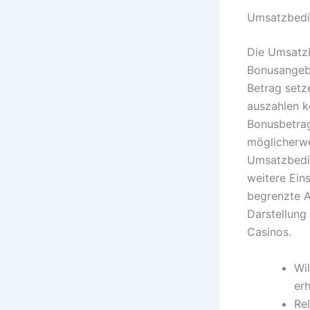
Umsatzbedi
Die Umsatzb
Bonusangebo
Betrag setz
auszahlen k
Bonusbetrag
möglicherwei
Umsatzbedin
weitere Ein
begrenzte Au
Darstellung 
Casinos.
Wi
erh
Re