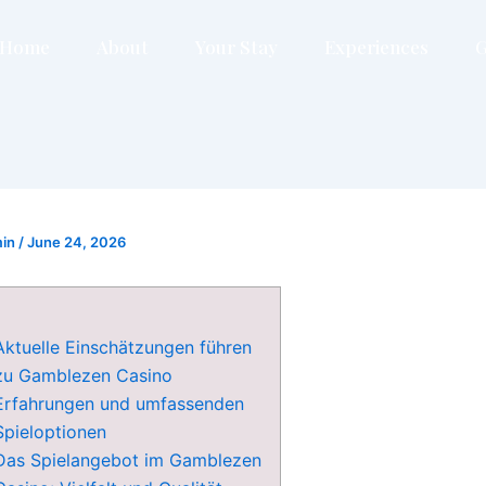
Home
About
Your Stay
Experiences
G
min
/
June 24, 2026
Aktuelle Einschätzungen führen
zu Gamblezen Casino
Erfahrungen und umfassenden
Spieloptionen
Das Spielangebot im Gamblezen