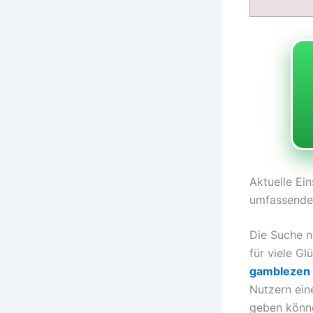
Aktuelle Ei
umfassende
Die Suche n
für viele G
gamblezen 
Nutzern eine
geben könne