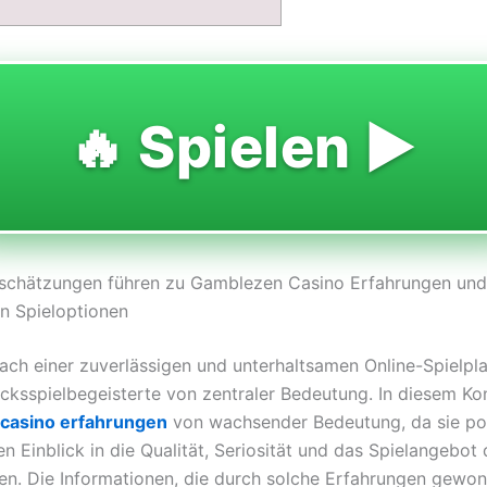
🔥 Spielen ▶️
nschätzungen führen zu Gamblezen Casino Erfahrungen und
n Spieloptionen
ach einer zuverlässigen und unterhaltsamen Online-Spielpla
lücksspielbegeisterte von zentraler Bedeutung. In diesem Ko
casino erfahrungen
von wachsender Bedeutung, da sie pot
n Einblick in die Qualität, Seriosität und das Spielangebot
n. Die Informationen, die durch solche Erfahrungen gewo