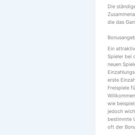
Die ständig
Zusammenarb
die das Ga
Bonusangeb
Ein attrakt
Spieler bei
neuen Spiel
Einzahlungs
erste Einza
Freispiele 
Willkommens
wie beispie
jedoch wich
bestimmte U
oft der Bon