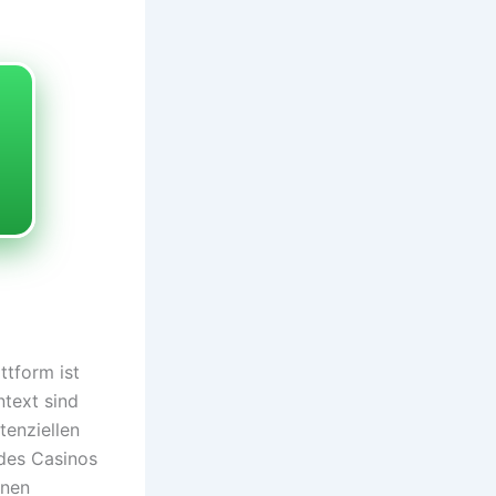
ttform ist
ntext sind
enziellen
 des Casinos
nnen