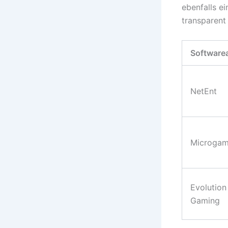
ebenfalls ei
transparent 
Software
NetEnt
Microgam
Evolution
Gaming