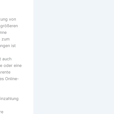
tung von
 größeren
inne
s zum
ngen ist
t auch
e oder eine
arente
es Online-
Einzahlung
re