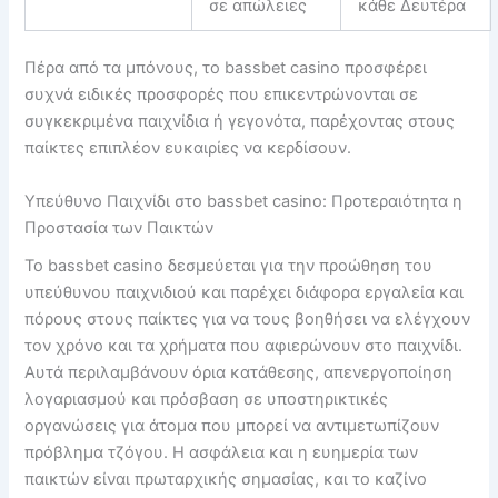
σε απώλειες
κάθε Δευτέρα
Πέρα από τα μπόνους, το bassbet casino προσφέρει
συχνά ειδικές προσφορές που επικεντρώνονται σε
συγκεκριμένα παιχνίδια ή γεγονότα, παρέχοντας στους
παίκτες επιπλέον ευκαιρίες να κερδίσουν.
Υπεύθυνο Παιχνίδι στο bassbet casino: Προτεραιότητα η
Προστασία των Παικτών
Το bassbet casino δεσμεύεται για την προώθηση του
υπεύθυνου παιχνιδιού και παρέχει διάφορα εργαλεία και
πόρους στους παίκτες για να τους βοηθήσει να ελέγχουν
τον χρόνο και τα χρήματα που αφιερώνουν στο παιχνίδι.
Αυτά περιλαμβάνουν όρια κατάθεσης, απενεργοποίηση
λογαριασμού και πρόσβαση σε υποστηρικτικές
οργανώσεις για άτομα που μπορεί να αντιμετωπίζουν
πρόβλημα τζόγου. Η ασφάλεια και η ευημερία των
παικτών είναι πρωταρχικής σημασίας, και το καζίνο