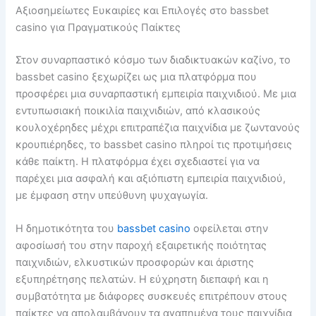
Αξιοσημείωτες Ευκαιρίες και Επιλογές στο bassbet
casino για Πραγματικούς Παίκτες
Στον συναρπαστικό κόσμο των διαδικτυακών καζίνο, το
bassbet casino ξεχωρίζει ως μια πλατφόρμα που
προσφέρει μια συναρπαστική εμπειρία παιχνιδιού. Με μια
εντυπωσιακή ποικιλία παιχνιδιών, από κλασικούς
κουλοχέρηδες μέχρι επιτραπέζια παιχνίδια με ζωντανούς
κρουπιέρηδες, το bassbet casino πληροί τις προτιμήσεις
κάθε παίκτη. Η πλατφόρμα έχει σχεδιαστεί για να
παρέχει μια ασφαλή και αξιόπιστη εμπειρία παιχνιδιού,
με έμφαση στην υπεύθυνη ψυχαγωγία.
Η δημοτικότητα του
bassbet casino
οφείλεται στην
αφοσίωσή του στην παροχή εξαιρετικής ποιότητας
παιχνιδιών, ελκυστικών προσφορών και άριστης
εξυπηρέτησης πελατών. Η εύχρηστη διεπαφή και η
συμβατότητα με διάφορες συσκευές επιτρέπουν στους
παίκτες να απολαμβάνουν τα αγαπημένα τους παιχνίδια