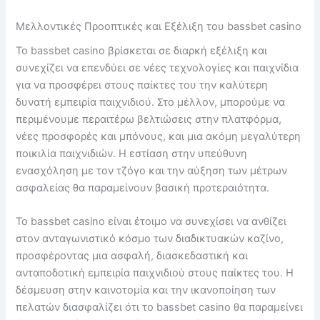
Μελλοντικές Προοπτικές και Εξέλιξη του bassbet casino
Το bassbet casino βρίσκεται σε διαρκή εξέλιξη και
συνεχίζει να επενδύει σε νέες τεχνολογίες και παιχνίδια
για να προσφέρει στους παίκτες του την καλύτερη
δυνατή εμπειρία παιχνιδιού. Στο μέλλον, μπορούμε να
περιμένουμε περαιτέρω βελτιώσεις στην πλατφόρμα,
νέες προσφορές και μπόνους, και μια ακόμη μεγαλύτερη
ποικιλία παιχνιδιών. Η εστίαση στην υπεύθυνη
ενασχόληση με τον τζόγο και την αύξηση των μέτρων
ασφαλείας θα παραμείνουν βασική προτεραιότητα.
Το bassbet casino είναι έτοιμο να συνεχίσει να ανθίζει
στον ανταγωνιστικό κόσμο των διαδικτυακών καζίνο,
προσφέροντας μια ασφαλή, διασκεδαστική και
ανταποδοτική εμπειρία παιχνιδιού στους παίκτες του. Η
δέσμευση στην καινοτομία και την ικανοποίηση των
πελατών διασφαλίζει ότι το bassbet casino θα παραμείνει