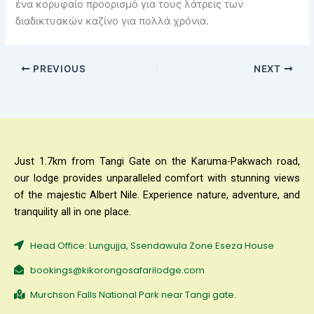
ένα κορυφαίο προορισμό για τους λάτρεις των
διαδικτυακών καζίνο για πολλά χρόνια.
PREVIOUS
NEXT
Just 1.7km from Tangi Gate on the Karuma-Pakwach road,
our lodge provides unparalleled comfort with stunning views
of the majestic Albert Nile. Experience nature, adventure, and
tranquility all in one place.
Head Office: Lungujja, Ssendawula Zone Eseza House
bookings@kikorongosafarilodge.com
Murchson Falls National Park near Tangi gate.