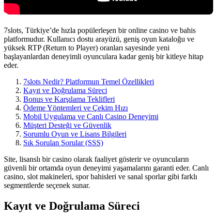
7slots, Türkiye’de hızla popülerleşen bir online casino ve bahis
platformudur. Kullanıcı dostu arayüzü, geniş oyun kataloğu ve
yüksek RTP (Return to Player) oranları sayesinde yeni
başlayanlardan deneyimli oyunculara kadar geniş bir kitleye hitap
eder.
7slots Nedir? Platformun Temel Özellikleri
Kayıt ve Doğrulama Süreci
Bonus ve Karşılama Teklifleri
Ödeme Yöntemleri ve Çekim Hızı
Mobil Uygulama ve Canlı Casino Deneyimi
Müşteri Desteği ve Güvenlik
Sorumlu Oyun ve Lisans Bilgileri
Sık Sorulan Sorular (SSS)
Site, lisanslı bir casino olarak faaliyet gösterir ve oyuncuların
güvenli bir ortamda oyun deneyimi yaşamalarını garanti eder. Canlı
casino, slot makineleri, spor bahisleri ve sanal sporlar gibi farklı
segmentlerde seçenek sunar.
Kayıt ve Doğrulama Süreci