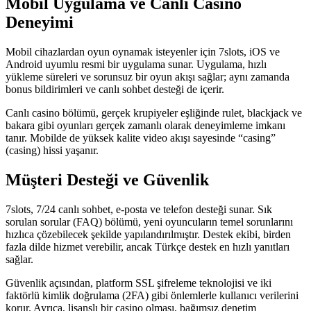
Mobil Uygulama ve Canlı Casino
Deneyimi
Mobil cihazlardan oyun oynamak isteyenler için 7slots, iOS ve
Android uyumlu resmi bir uygulama sunar. Uygulama, hızlı
yükleme süreleri ve sorunsuz bir oyun akışı sağlar; aynı zamanda
bonus bildirimleri ve canlı sohbet desteği de içerir.
Canlı casino bölümü, gerçek krupiyeler eşliğinde rulet, blackjack ve
bakara gibi oyunları gerçek zamanlı olarak deneyimleme imkanı
tanır. Mobilde de yüksek kalite video akışı sayesinde “casing”
(casing) hissi yaşanır.
Müşteri Desteği ve Güvenlik
7slots, 7/24 canlı sohbet, e‑posta ve telefon desteği sunar. Sık
sorulan sorular (FAQ) bölümü, yeni oyuncuların temel sorunlarını
hızlıca çözebilecek şekilde yapılandırılmıştır. Destek ekibi, birden
fazla dilde hizmet verebilir, ancak Türkçe destek en hızlı yanıtları
sağlar.
Güvenlik açısından, platform SSL şifreleme teknolojisi ve iki
faktörlü kimlik doğrulama (2FA) gibi önlemlerle kullanıcı verilerini
korur. Ayrıca, lisanslı bir casino olması, bağımsız denetim