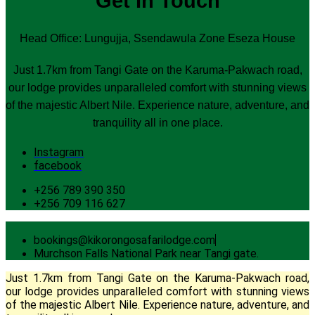
Get In Touch
Head Office: Lungujja, Ssendawula Zone Eseza House
Just 1.7km from Tangi Gate on the Karuma-Pakwach road,
our lodge provides unparalleled comfort with stunning views
of the majestic Albert Nile. Experience nature, adventure, and
tranquility all in one place.
Instagram
facebook
+256 789 390 350
+256 709 116 627
bookings@kikorongosafarilodge.com
Murchson Falls National Park near Tangi gate.
Just 1.7km from Tangi Gate on the Karuma-Pakwach road,
our lodge provides unparalleled comfort with stunning views
of the majestic Albert Nile. Experience nature, adventure, and