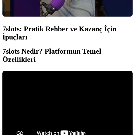
7slots: Pratik Rehber ve Kazanç İçin
İpuçları
7slots Nedir? Platformun Temel
Özellikleri