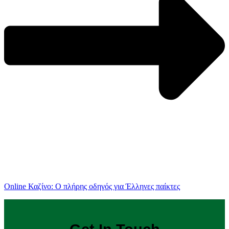
Online Καζίνο: Ο πλήρης οδηγός για Έλληνες παίκτες