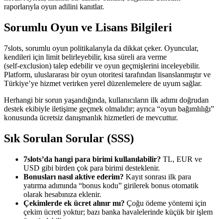
raporlarıyla oyun adilini kanıtlar.
Sorumlu Oyun ve Lisans Bilgileri
7slots, sorumlu oyun politikalarıyla da dikkat çeker. Oyuncular,
kendileri için limit belirleyebilir, kısa süreli ara verme
(self‑exclusion) talep edebilir ve oyun geçmişlerini inceleyebilir.
Platform, uluslararası bir oyun otoritesi tarafından lisanslanmıştır ve
Türkiye’ye hizmet verirken yerel düzenlemelere de uyum sağlar.
Herhangi bir sorun yaşandığında, kullanıcıların ilk adımı doğrudan
destek ekibiyle iletişime geçmek olmalıdır; ayrıca “oyun bağımlılığı”
konusunda ücretsiz danışmanlık hizmetleri de mevcuttur.
Sık Sorulan Sorular (SSS)
7slots’da hangi para birimi kullanılabilir?
TL, EUR ve
USD gibi birden çok para birimi desteklenir.
Bonusları nasıl aktive ederim?
Kayıt sonrası ilk para
yatırma adımında “bonus kodu” girilerek bonus otomatik
olarak hesabınıza eklenir.
Çekimlerde ek ücret alınır mı?
Çoğu ödeme yöntemi için
çekim ücreti yoktur; bazı banka havalelerinde küçük bir işlem