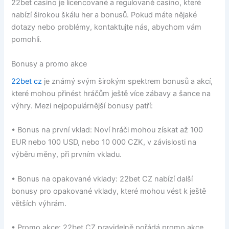
22bet casino je licencované a regulované casino, které
nabízí širokou škálu her a bonusů. Pokud máte nějaké
dotazy nebo problémy, kontaktujte nás, abychom vám
pomohli.
Bonusy a promo akce
22bet cz
je známý svým širokým spektrem bonusů a akcí,
které mohou přinést hráčům ještě více zábavy a šance na
výhry. Mezi nejpopulárnější bonusy patří:
• Bonus na první vklad: Noví hráči mohou získat až 100
EUR nebo 100 USD, nebo 10 000 CZK, v závislosti na
výběru měny, při prvním vkladu.
• Bonus na opakované vklady: 22bet CZ nabízí další
bonusy pro opakované vklady, které mohou vést k ještě
větších výhrám.
• Promo akce: 22bet CZ pravidelně pořádá promo akce,