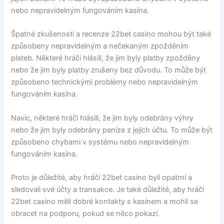
nebo nepravidelným fungováním kasína.
Špatné zkušenosti a recenze 22bet casino mohou být také
způsobeny nepravidelným a nečekaným zpožděním
plateb. Některé hráči hlásili, že jim byly platby zpožděny
nebo že jim byly platby zrušeny bez důvodu. To může být
způsobeno technickými problémy nebo nepravidelným
fungováním kasína.
Navíc, některé hráči hlásili, že jim byly odebrány výhry
nebo že jim byly odebrány peníze z jejich účtu. To může být
způsobeno chybami v systému nebo nepravidelným
fungováním kasína.
Proto je důležité, aby hráči 22bet casino byli opatrní a
sledovali své účty a transakce. Je také důležité, aby hráči
22bet casino měli dobré kontakty s kasínem a mohli se
obracet na podporu, pokud se něco pokazí.