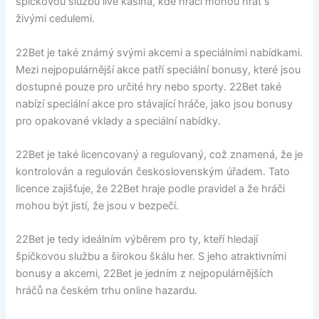
špičkovou službu live kasina, kde hráči mohou hrát s
živými cedulemi.
22Bet je také známý svými akcemi a speciálními nabídkami.
Mezi nejpopulárnější akce patří speciální bonusy, které jsou
dostupné pouze pro určité hry nebo sporty. 22Bet také
nabízí speciální akce pro stávající hráče, jako jsou bonusy
pro opakované vklady a speciální nabídky.
22Bet je také licencovaný a regulovaný, což znamená, že je
kontrolován a regulován československým úřadem. Tato
licence zajišťuje, že 22Bet hraje podle pravidel a že hráči
mohou být jistí, že jsou v bezpečí.
22Bet je tedy ideálním výběrem pro ty, kteří hledají
špičkovou službu a širokou škálu her. S jeho atraktivními
bonusy a akcemi, 22Bet je jedním z nejpopulárnějších
hráčů na českém trhu online hazardu.