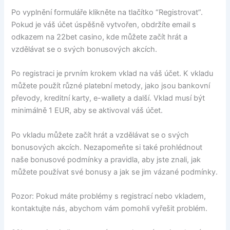
Po vyplnění formuláře klikněte na tlačítko “Registrovat”.
Pokud je váš účet úspěšně vytvořen, obdržíte email s
odkazem na 22bet casino, kde můžete začít hrát a
vzdělávat se o svých bonusových akcích.
Po registraci je prvním krokem vklad na váš účet. K vkladu
můžete použít různé platební metody, jako jsou bankovní
převody, kreditní karty, e-wallety a další. Vklad musí být
minimálně 1 EUR, aby se aktivoval váš účet.
Po vkladu můžete začít hrát a vzdělávat se o svých
bonusových akcích. Nezapomeňte si také prohlédnout
naše bonusové podmínky a pravidla, aby jste znali, jak
můžete používat své bonusy a jak se jim vázané podmínky.
Pozor: Pokud máte problémy s registrací nebo vkladem,
kontaktujte nás, abychom vám pomohli vyřešit problém.