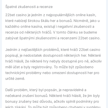
Špatné zkušenosti a recenze
22bet casino je jedním z nejpopulárnějších online kasín,
které nabízejí širokou škálu her a bonusů. Nicméně, jako u
každého online kasína, existují i negativní zkušenosti a
recenze od některých hráčů. V tomto článku se budeme
zabývat špatnými zkušenostmi a recenzemi 22bet casino.
Jedním z nejčastějších problémů, které hráči 22bet casino
popisují, je nedostatek dostupnosti některých her. Některé
hráči hlásili, že některé hry nebyly dostupné pro ně, ačkoliv
měli účet a byly registrovány. To může být způsobeno
technickými problémy nebo omezení dostupnosti her pro
určité země.
Další problém, který byl popsán, je nepravidelné a
nečekané zrušení bonusů. Některé hráči hlásili, že jim byly
bonusy zrušeny bez důvodu, ačkoliv splnili podmínky pro
jejich získání. To může být způsobeno chybami v systému