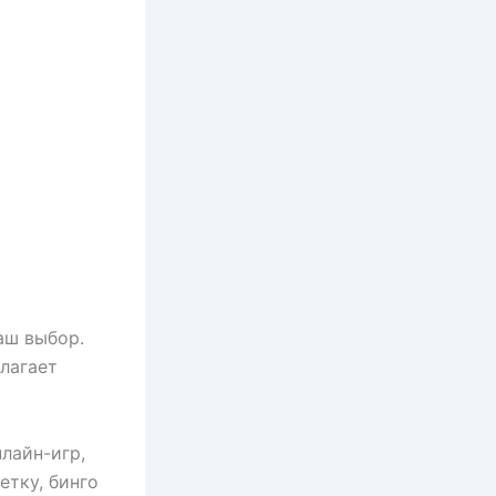
аш выбор.
лагает
нлайн-игр,
етку, бинго