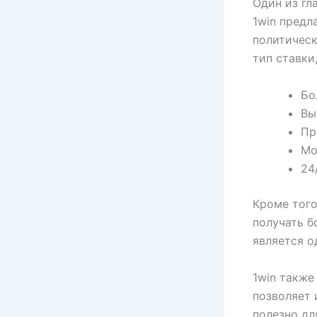
Один из гл
1win предл
политическ
тип ставки
Бо
Вы
Пр
Мо
24
Кроме того
получать б
является о
1win также
позволяет 
полезно дл