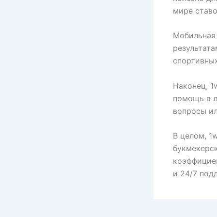
мире ставо
Мобильная 
результата
спортивных
Наконец, 1
помощь в л
вопросы ил
В целом, 1
букмекерск
коэффициен
и 24/7 под