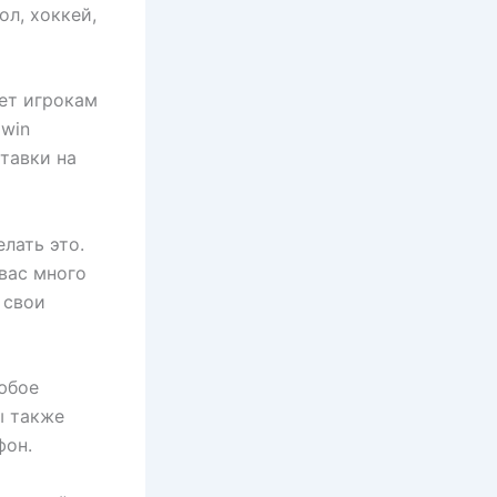
ол, хоккей,
яет игрокам
1win
ставки на
елать это.
 вас много
 свои
любое
ы также
фон.