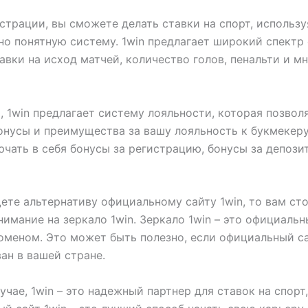
страции, вы сможете делать ставки на спорт, использ
но понятную систему. 1win предлагает широкий спектр 
авки на исход матчей, количество голов, пенальти и м
, 1win предлагает систему лояльности, которая позвол
онусы и преимущества за вашу лояльность к букмекеру
чать в себя бонусы за регистрацию, бонусы за депози
ете альтернативу официальному сайту 1win, то вам ст
нимание на зеркало 1win. Зеркало 1win – это официальн
оменом. Это может быть полезно, если официальный са
ан в вашей стране.
учае, 1win – это надежный партнер для ставок на спорт,