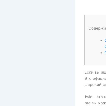
Содержи
Если вы ищ
Это офици
широкий сп
1win – это
где вы мож