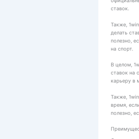
официальны
ставок.
Также, 1wi
делать ста
полезно, е
на спорт.
В целом, 1
ставок на 
карьеру в 
Также, 1wi
время, есл
полезно, е
Преимущест