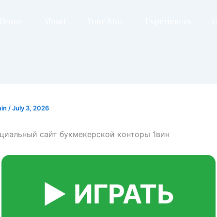
Home
About
Your Stay
Experiences
G
min
/
July 3, 2026
циальный сайт букмекерской конторы 1вин
▶️ ИГРАТЬ