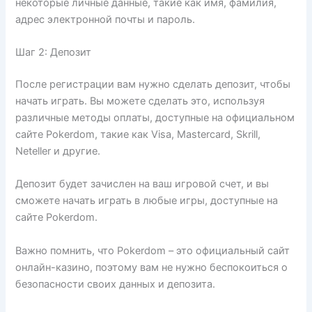
некоторые личные данные, такие как имя, фамилия,
адрес электронной почты и пароль.
Шаг 2: Депозит
После регистрации вам нужно сделать депозит, чтобы
начать играть. Вы можете сделать это, используя
различные методы оплаты, доступные на официальном
сайте Pokerdom, такие как Visa, Mastercard, Skrill,
Neteller и другие.
Депозит будет зачислен на ваш игровой счет, и вы
сможете начать играть в любые игры, доступные на
сайте Pokerdom.
Важно помнить, что Pokerdom – это официальный сайт
онлайн-казино, поэтому вам не нужно беспокоиться о
безопасности своих данных и депозита.