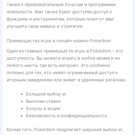
также к привлекательным бонусам и программам
лояльности. Вам также будет доступен доступ к
функциям и инструментам, которые помогут вам
улучшить свои навыки и стратегии.
Преимущества игры в онлайн-казино Pokerdom
Один из главных преимуществ игры в Pokerdom – это
доступность. Вы можете играть в любое время и из
любого места, где есть интернет. Это особенно
полезно для тех, кто имеет ограниченный доступ к
игорным заведениям или живет в удаленных регионах.
Большой выбор иг
Высокие ставки
Бонусы и акции
Безопасность и конфиденциальность
Кроме того, Pokerdom предлагает широкий выбор иг,