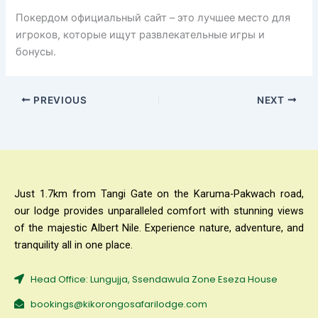
Покердом официальный сайт – это лучшее место для
игроков, которые ищут развлекательные игры и
бонусы.
PREVIOUS
NEXT
Just 1.7km from Tangi Gate on the Karuma-Pakwach road,
our lodge provides unparalleled comfort with stunning views
of the majestic Albert Nile. Experience nature, adventure, and
tranquility all in one place.
Head Office: Lungujja, Ssendawula Zone Eseza House
bookings@kikorongosafarilodge.com