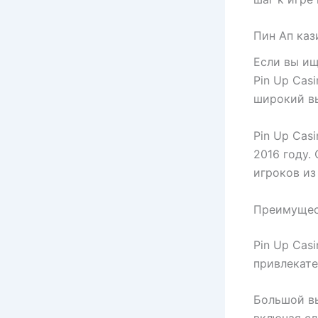
Пин Ап каз
Если вы ищ
Pin Up Cas
широкий вы
Pin Up Cas
2016 году.
игроков из
Преимущест
Pin Up Cas
привлекате
Большой вы