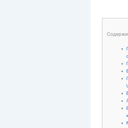
Содержи