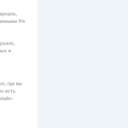
еркало,
аемыми Pin
еркало,
ных и
но, где вы
no есть
нлайн-