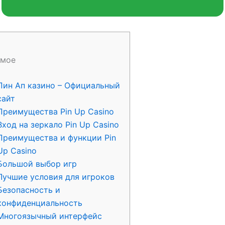
мое
Пин Ап казино – Официальный
сайт
Преимущества Pin Up Casino
Вход на зеркало Pin Up Casino
Преимущества и функции Pin
Up Casino
Большой выбор игр
Лучшие условия для игроков
Безопасность и
конфиденциальность
Многоязычный интерфейс