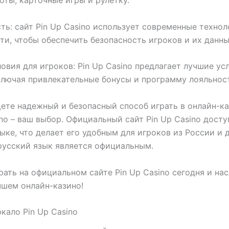
оты, карточные игры и рулетку.
ть: сайт Pin Up Casino использует современные технол
ти, чтобы обеспечить безопасность игроков и их данны
овия для игроков: Pin Up Casino предлагает лучшие ус
ключая привлекательные бонусы и программу лояльнос
ете надежный и безопасный способ играть в онлайн-ка
ino – ваш выбор. Официальный сайт Pin Up Casino досту
ыке, что делает его удобным для игроков из России и 
 русский язык является официальным.
рать на официальном сайте Pin Up Casino сегодня и на
чшем онлайн-казино!
ркало Pin Up Casino